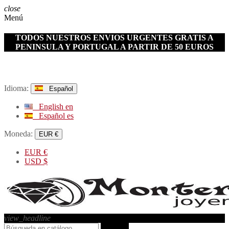
close
Menú
TODOS NUESTROS ENVIOS URGENTES GRATIS A
PENINSULA Y PORTUGAL A PARTIR DE 50 EUROS
Idioma:
Español
English
en
Español
es
Moneda:
EUR €
EUR
€
USD
$
view_headline
search