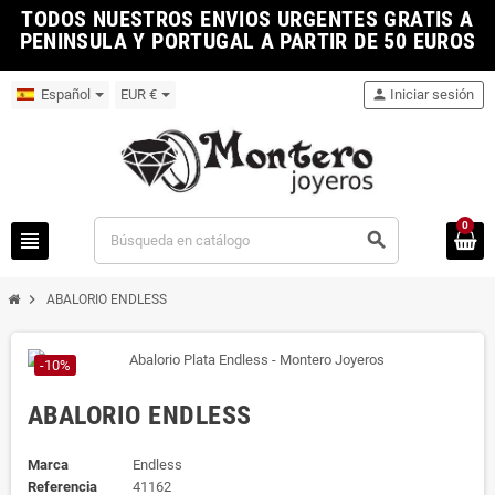
TODOS NUESTROS ENVIOS URGENTES GRATIS A
PENINSULA Y PORTUGAL A PARTIR DE 50 EUROS
Español
EUR €
person
Iniciar sesión
0
view_headline
search
chevron_right
ABALORIO ENDLESS
-10%
ABALORIO ENDLESS
Marca
Endless
Referencia
41162