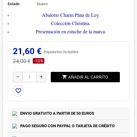
Estado
Nuevo
Abalorio Charm Plata de Ley.
Colección Christina.
Presentación en estuche de la marca.
21,60 €
Impuestos incluidos
24,00 €
-10%
shopping_cart
remove
add
AÑADIR AL CARRITO
favorite_border
ENVIO GRATUITO A PARTIR DE 50 EUROS
PAGO SEGURO CON PAYPAL O TARJETA DE CRÉDITO