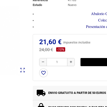
Referencia
41163
Estado
Nuevo
Abalorio 
Colec
Presentación 
21,60 €
Impuestos incluidos
24,00 €
-10%
remove
add
zoom_out_map
favorite_border
ENVIO GRATUITO A PARTIR DE 50 EUROS