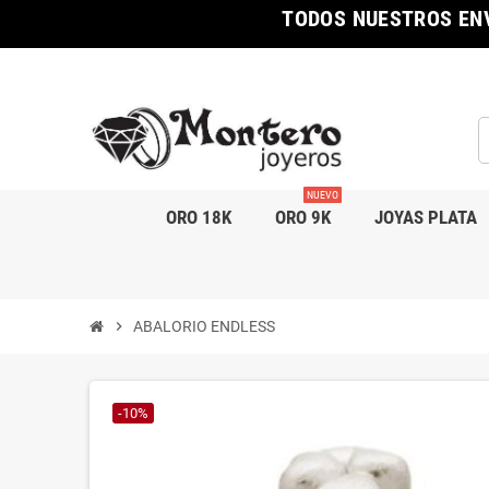
TODOS NUESTROS ENV
NUEVO
ORO 18K
ORO 9K
JOYAS PLATA
chevron_right
ABALORIO ENDLESS
-10%