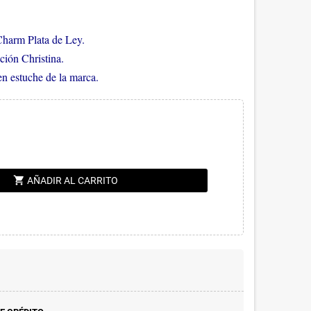
Charm Plata de Ley.
ción Christina.
en estuche de la marca.
shopping_cart
AÑADIR AL CARRITO