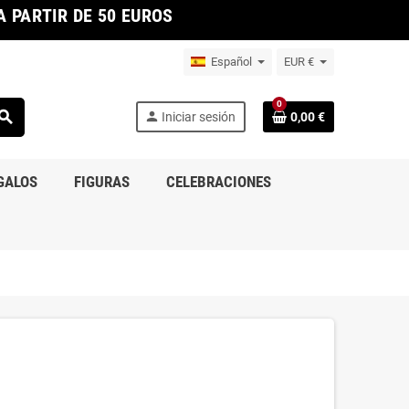
 PARTIR DE 50 EUROS
Español
EUR €
0
earch
person
Iniciar sesión
0,00 €
GALOS
FIGURAS
CELEBRACIONES