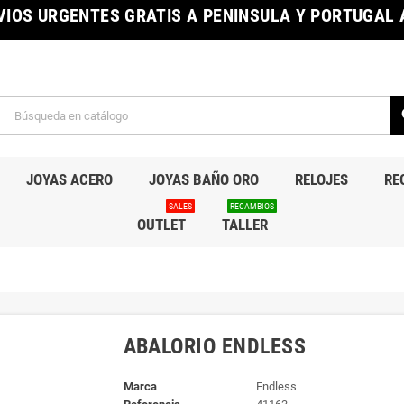
IOS URGENTES GRATIS A PENINSULA Y PORTUGAL A
s
JOYAS ACERO
JOYAS BAÑO ORO
RELOJES
RE
SALES
RECAMBIOS
OUTLET
TALLER
ABALORIO ENDLESS
Marca
Endless