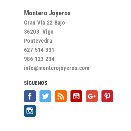
Montero Joyeros
Gran Via 22 Bajo
36203 Vigo
Pontevedra
627 514 331
986 123 234
info@monterojoyeros.com
SÍGUENOS
Facebook
Twitter
Rss
YouTube
Google +
Pinterest
Instagram