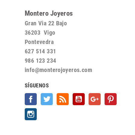
Montero Joyeros
Gran Via 22 Bajo
36203 Vigo
Pontevedra
627 514 331
986 123 234
info@monterojoyeros.com
SÍGUENOS
Facebook
Twitter
Rss
YouTube
Google +
Pinterest
Instagram