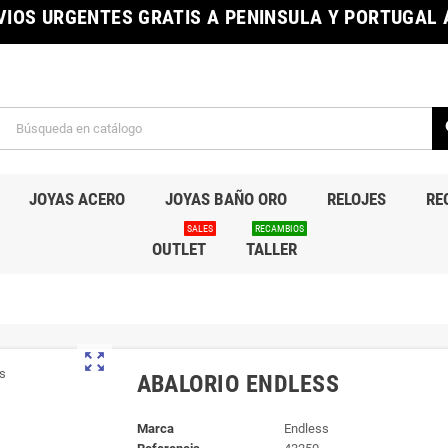
IOS URGENTES GRATIS A PENINSULA Y PORTUGAL A
s
JOYAS ACERO
JOYAS BAÑO ORO
RELOJES
RE
SALES
RECAMBIOS
OUTLET
TALLER
zoom_out_map
ABALORIO ENDLESS
Marca
Endless