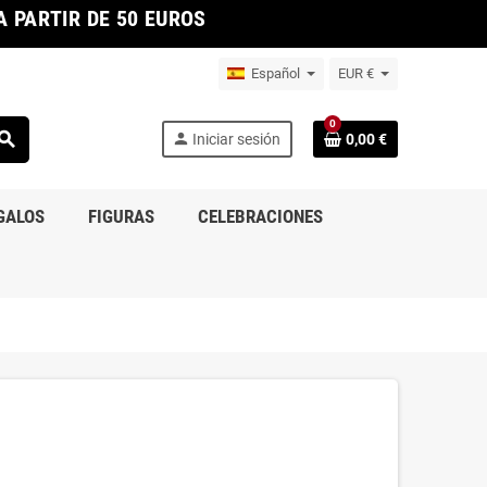
 PARTIR DE 50 EUROS
Español
EUR €
0
earch
person
Iniciar sesión
0,00 €
GALOS
FIGURAS
CELEBRACIONES