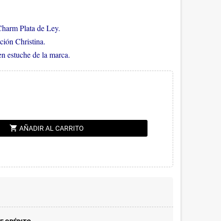
Charm Plata de Ley.
ción Christina.
en estuche de la marca.
shopping_cart
AÑADIR AL CARRITO