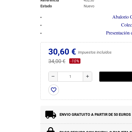
Referencia
43250
Estado
Nuevo
Abalorio 
Colec
Presentación 
30,60 €
Impuestos incluidos
34,00 €
-10%
remove
add
favorite_border
ENVIO GRATUITO A PARTIR DE 50 EUROS