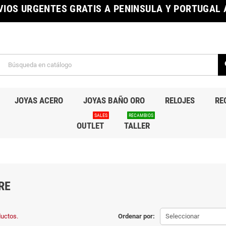
IOS URGENTES GRATIS A PENINSULA Y PORTUGAL A
s
JOYAS ACERO
JOYAS BAÑO ORO
RELOJES
RE
SALES
RECAMBIOS
OUTLET
TALLER
RE
uctos.
Ordenar por:
Seleccionar