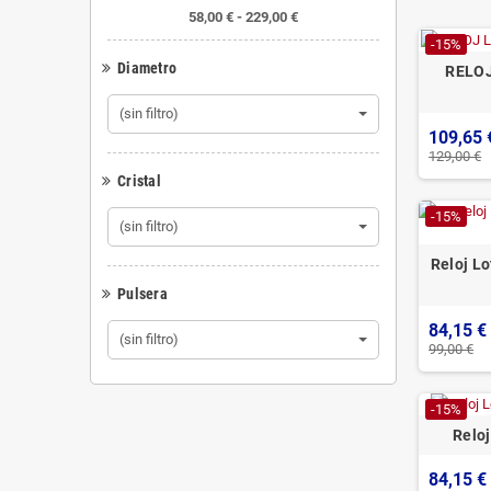
58,00 € - 229,00 €
-15%
Diametro
RELO
(sin filtro)
109,65 
129,00 €
Cristal
-15%
(sin filtro)
Reloj L
Pulsera
84,15 €
(sin filtro)
99,00 €
-15%
Reloj
84,15 €