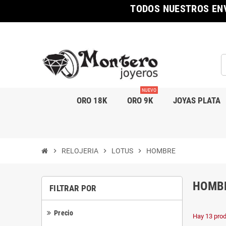
TODOS NUESTROS ENV
NUEVO
ORO 18K
ORO 9K
JOYAS PLATA
chevron_right
RELOJERIA
chevron_right
LOTUS
chevron_right
HOMBRE
HOMB
FILTRAR POR
Precio
Hay 13 prod