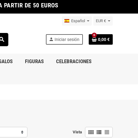
 PARTIR DE 50 EUROS
Español
EUR €
0
earch
person
Iniciar sesión
0,00 €
GALOS
FIGURAS
CELEBRACIONES
view_comfy
view_list
view_headline
Vista