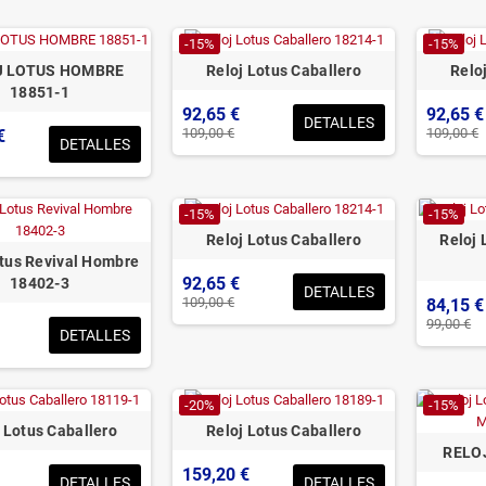
-15%
-15%
J LOTUS HOMBRE
Reloj Lotus Caballero
Relo
18851-1
92,65 €
92,65 €
DETALLES
109,00 €
109,00 €
€
DETALLES
-15%
-15%
Reloj Lotus Caballero
Reloj 
otus Revival Hombre
92,65 €
18402-3
DETALLES
109,00 €
84,15 €
99,00 €
DETALLES
-20%
-15%
 Lotus Caballero
Reloj Lotus Caballero
RELO
159,20 €
DETALLES
DETALLES