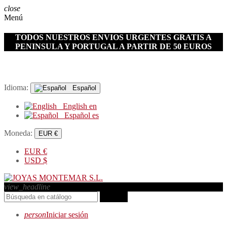
close
Menú
TODOS NUESTROS ENVIOS URGENTES GRATIS A
PENINSULA Y PORTUGAL A PARTIR DE 50 EUROS
Idioma:
Español
English
en
Español
es
Moneda:
EUR €
EUR
€
USD
$
view_headline
search
person
Iniciar sesión