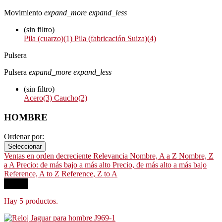
Movimiento
expand_more
expand_less
(sin filtro)
Pila (cuarzo)
(1)
Pila (fabricación Suiza)
(4)
Pulsera
Pulsera
expand_more
expand_less
(sin filtro)
Acero
(3)
Caucho
(2)
HOMBRE
Ordenar por:
Seleccionar
Ventas en orden decreciente
Relevancia
Nombre, A a Z
Nombre, Z
a A
Precio: de más bajo a más alto
Precio, de más alto a más bajo
Reference, A to Z
Reference, Z to A
Filtrar
Hay 5 productos.