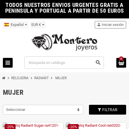
TODOS NUESTROS ENVIOS URGENTES GRATIS A
PENINSULA Y PORTUGAL A PARTIR DE 50 EUROS
Español
EUR €
person
Iniciar sesión
0
view_headline
search
chevron_right
chevron_right
chevron_right
RELOJERIA
RADIANT
MUJER
MUJER
Seleccionar
FILTRAR
-20%
-20%