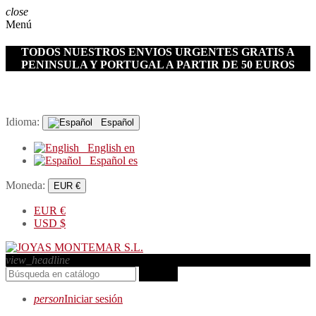
close
Menú
TODOS NUESTROS ENVIOS URGENTES GRATIS A
PENINSULA Y PORTUGAL A PARTIR DE 50 EUROS
Idioma:
Español
English
en
Español
es
Moneda:
EUR €
EUR
€
USD
$
view_headline
search
person
Iniciar sesión