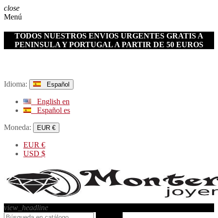
close
Menú
TODOS NUESTROS ENVIOS URGENTES GRATIS A
PENINSULA Y PORTUGAL A PARTIR DE 50 EUROS
Idioma:
Español
English
en
Español
es
Moneda:
EUR €
EUR
€
USD
$
view_headline
search