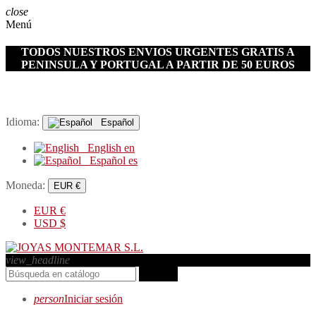
close
Menú
TODOS NUESTROS ENVIOS URGENTES GRATIS A
PENINSULA Y PORTUGAL A PARTIR DE 50 EUROS
Idioma:
Español
English
en
Español
es
Moneda:
EUR €
EUR
€
USD
$
view_headline
search
person
Iniciar sesión