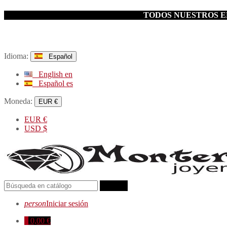
TODOS NUESTROS EN
Idioma:
Español
English
en
Español
es
Moneda:
EUR €
EUR
€
USD
$
search
person
Iniciar sesión
0
0,00 €