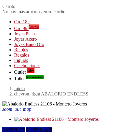
Carrito
No hay más artículos en su carrito
Oro 18k
Nuevo
Oro 9k
Joyas Plata
Joyas Acero
Joyas Baño Oro
Relojes
Regalos
Figuras
Celebraciones
sales
Outlet
Recambios
Taller
Inicio
chevron_right
ABALORIO ENDLESS
zoom_out_map
chevron_left
chevron_right