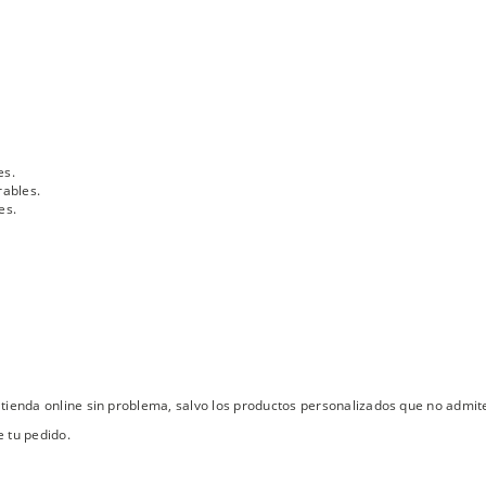
es.
rables.
es.
tienda online sin problema, salvo los productos personalizados que no admit
 tu pedido.