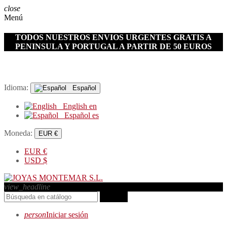
close
Menú
TODOS NUESTROS ENVIOS URGENTES GRATIS A
PENINSULA Y PORTUGAL A PARTIR DE 50 EUROS
Idioma:
Español
English
en
Español
es
Moneda:
EUR €
EUR
€
USD
$
view_headline
search
person
Iniciar sesión