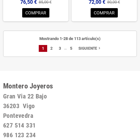
76,50 €
72,00 €
85,00 €
80,00 €
COMPRAR
COMPRAR
Mostrando 1-28 de 113 artículo(s)
…
1
2
3
5
navigate_next
SIGUIENTE
Montero Joyeros
Gran Via 22 Bajo
36203 Vigo
Pontevedra
627 514 331
986 123 234