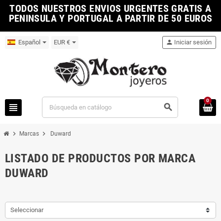
TODOS NUESTROS ENVIOS URGENTES GRATIS A
PENINSULA Y PORTUGAL A PARTIR DE 50 EUROS
Español
EUR €
person
Iniciar sesión
0
view_headline
search
chevron_right
chevron_right
Marcas
Duward
LISTADO DE PRODUCTOS POR MARCA
DUWARD
Seleccionar