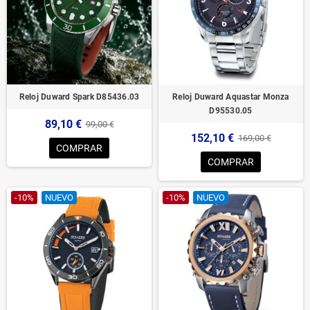
Reloj Duward Spark D85436.03
Reloj Duward Aquastar Monza
D95530.05
89,10 €
99,00 €
152,10 €
169,00 €
COMPRAR
COMPRAR
-10%
NUEVO
-10%
NUEVO