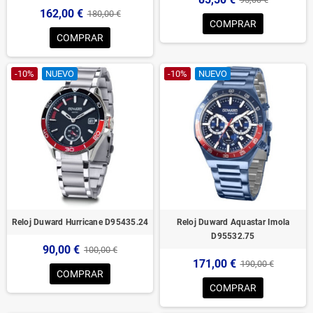
162,00 €
180,00 €
COMPRAR
COMPRAR
-10%
NUEVO
-10%
NUEVO
Reloj Duward Hurricane D95435.24
Reloj Duward Aquastar Imola
D95532.75
90,00 €
100,00 €
171,00 €
190,00 €
COMPRAR
COMPRAR