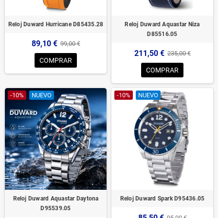
Reloj Duward Hurricane D85435.28
Reloj Duward Aquastar Niza
D85516.05
89,10 €
99,00 €
211,50 €
235,00 €
COMPRAR
COMPRAR
-10%
NUEVO
-10%
NUEVO
Reloj Duward Aquastar Daytona
Reloj Duward Spark D95436.05
D95539.05
85,50 €
95,00 €