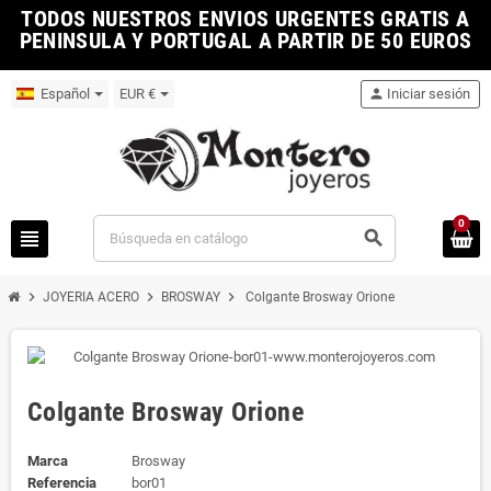
TODOS NUESTROS ENVIOS URGENTES GRATIS A
PENINSULA Y PORTUGAL A PARTIR DE 50 EUROS
Español
EUR €
person
Iniciar sesión
0
view_headline
search
chevron_right
chevron_right
chevron_right
JOYERIA ACERO
BROSWAY
Colgante Brosway Orione
Colgante Brosway Orione
Marca
Brosway
Referencia
bor01