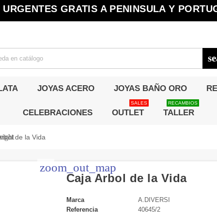
URGENTES GRATIS A PENINSULA Y PORTUG
s
LATA
JOYAS ACERO
JOYAS BAÑO ORO
RE
SALES
RECAMBIOS
CELEBRACIONES
OUTLET
TALLER
right
rbol de la Vida
zoom_out_map
Caja Arbol de la Vida
Marca
A.DIVERSI
Referencia
40645/2