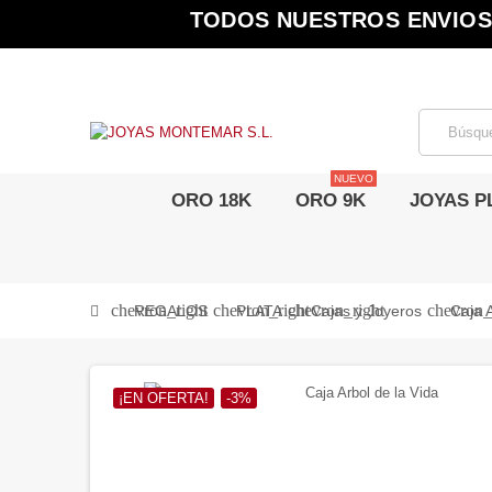
TODOS NUESTROS ENVIOS 
NUEVO
ORO 18K
ORO 9K
JOYAS P
chevron_right
chevron_right
chevron_right
chevron_
REGALOS
PLATA
Cajas y Joyeros
Caja A
¡EN OFERTA!
-3%