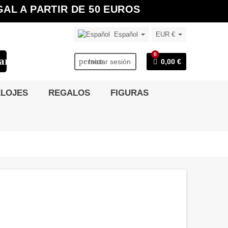
AL A PARTIR DE 50 EUROS
Español
EUR €
0
earch
person
Iniciar sesión
0,00 €
LOJES
REGALOS
FIGURAS