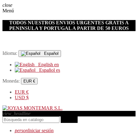
close
Menú
TODOS NUESTROS ENVIOS URGENTES GRATIS A
PENINSULA Y PORTUGAL A PARTIR DE 50 EUROS
Idioma:
Español
English
en
Español
es
Moneda:
EUR €
EUR
€
USD
$
view_headline
search
person
Iniciar sesión