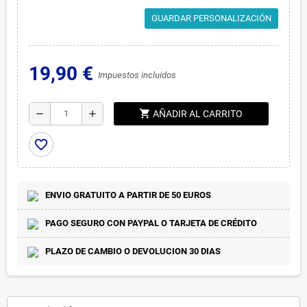
GUARDAR PERSONALIZACIÓN
19,90 €
Impuestos incluidos
shopping_cart
remove
add
AÑADIR AL CARRITO
favorite_border
ENVIO GRATUITO A PARTIR DE 50 EUROS
PAGO SEGURO CON PAYPAL O TARJETA DE CRÉDITO
PLAZO DE CAMBIO O DEVOLUCION 30 DIAS