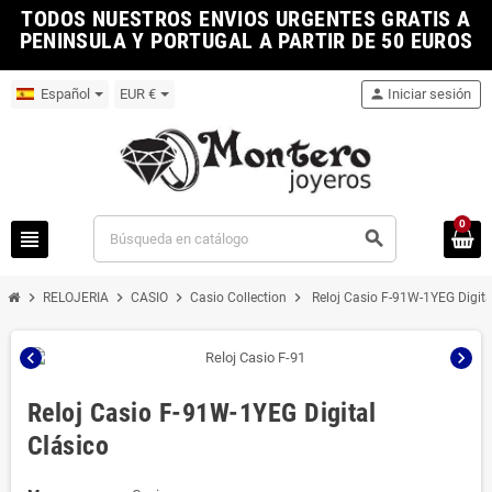
TODOS NUESTROS ENVIOS URGENTES GRATIS A
PENINSULA Y PORTUGAL A PARTIR DE 50 EUROS
Español
EUR €
person
Iniciar sesión
0
view_headline
search
chevron_right
chevron_right
chevron_right
chevron_right
RELOJERIA
CASIO
Casio Collection
Reloj Casio F-91W-1YEG Digita
chevron_left
chevron_right
Reloj Casio F-91W-1YEG Digital
Clásico