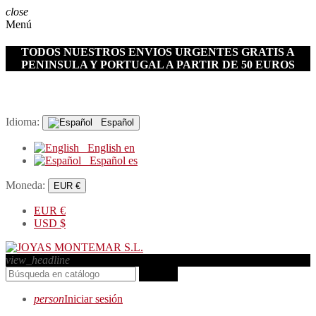
close
Menú
TODOS NUESTROS ENVIOS URGENTES GRATIS A
PENINSULA Y PORTUGAL A PARTIR DE 50 EUROS
Idioma:
Español
English
en
Español
es
Moneda:
EUR €
EUR
€
USD
$
view_headline
search
person
Iniciar sesión