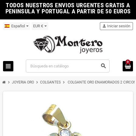
TODOS NUESTROS ENVIOS URGENTES GRATIS A
PENINSULA Y PORTUGAL A PARTIR DE 50 EUROS
Español
EUR €
person
Iniciar sesión
0
view_headline
search
chevron_right
chevron_right
chevron_right
JOYERIA ORO
COLGANTES
COLGANTE ORO ENAMORADOS 2 CIRCON