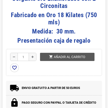
Circonitas
Fabricado en Oro 18 Kilates (750
mls)
Medida: 30 mm.
Presentación caja de regalo
shopping_cart
remove
add
AÑADIR AL CARRITO
favorite_border
ENVIO GRATUITO A PARTIR DE 50 EUROS
PAGO SEGURO CON PAYPAL O TARJETA DE CRÉDITO