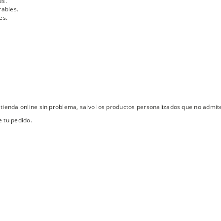
es.
rables.
es.
tienda online sin problema, salvo los productos personalizados que no admit
 tu pedido.