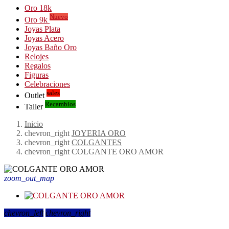
Oro 18k
Nuevo
Oro 9k
Joyas Plata
Joyas Acero
Joyas Baño Oro
Relojes
Regalos
Figuras
Celebraciones
sales
Outlet
Recambios
Taller
Inicio
chevron_right
JOYERIA ORO
chevron_right
COLGANTES
chevron_right
COLGANTE ORO AMOR
zoom_out_map
chevron_left
chevron_right