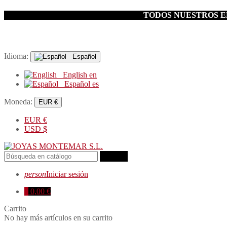
TODOS NUESTROS EN
Idioma:
Español
English
en
Español
es
Moneda:
EUR €
EUR
€
USD
$
search
person
Iniciar sesión
0
0,00 €
Carrito
No hay más artículos en su carrito