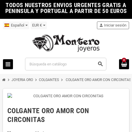
TODOS NUESTROS ENVIOS URGENTES GRATIS A
PENINSULA Y PORTUGAL A PARTIR DE 50 EUROS
Español
EUR €
person
Iniciar sesión
0
view_headline
search
chevron_right
chevron_right
chevron_right
JOYERIA ORO
COLGANTES
COLGANTE ORO AMOR CON CIRCONITAS
COLGANTE ORO AMOR CON
CIRCONITAS