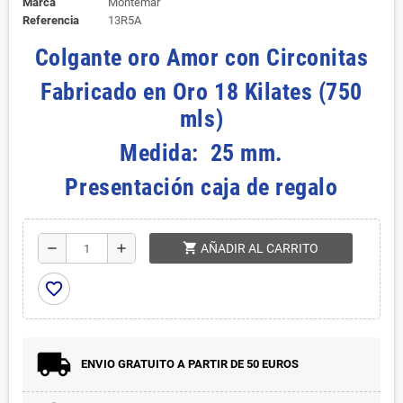
Marca
Montemar
Referencia
13R5A
Colgante oro Amor con Circonitas
Fabricado en Oro 18 Kilates (750
mls)
Medida: 25 mm.
Presentación caja de regalo
shopping_cart
remove
add
AÑADIR AL CARRITO
favorite_border
ENVIO GRATUITO A PARTIR DE 50 EUROS