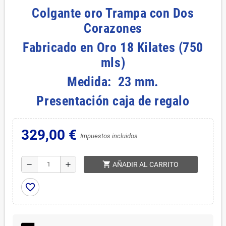
Colgante oro Trampa con Dos
Corazones
Fabricado en Oro 18 Kilates (750
mls)
Medida: 23 mm.
Presentación caja de regalo
329,00 €
Impuestos incluidos
shopping_cart
remove
add
AÑADIR AL CARRITO
favorite_border