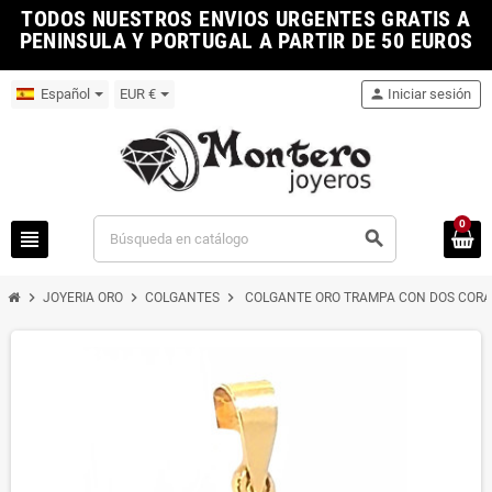
TODOS NUESTROS ENVIOS URGENTES GRATIS A
PENINSULA Y PORTUGAL A PARTIR DE 50 EUROS
Español
EUR €
person
Iniciar sesión
0
view_headline
search
chevron_right
chevron_right
chevron_right
JOYERIA ORO
COLGANTES
COLGANTE ORO TRAMPA CON DOS COR