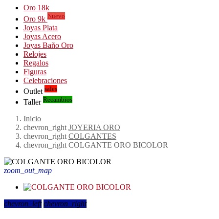
Oro 18k
Nuevo
Oro 9k
Joyas Plata
Joyas Acero
Joyas Baño Oro
Relojes
Regalos
Figuras
Celebraciones
sales
Outlet
Recambios
Taller
Inicio
chevron_right
JOYERIA ORO
chevron_right
COLGANTES
chevron_right
COLGANTE ORO BICOLOR
zoom_out_map
chevron_left
chevron_right