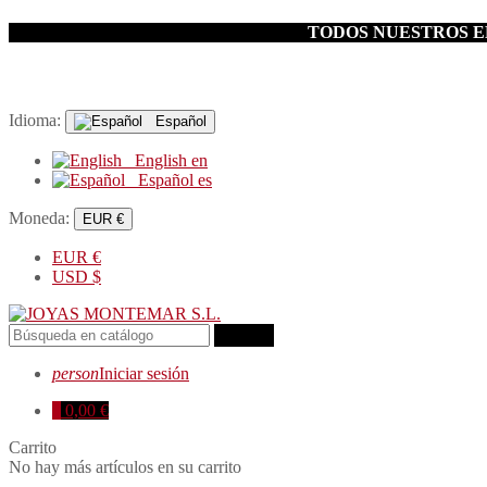
TODOS NUESTROS EN
Idioma:
Español
English
en
Español
es
Moneda:
EUR €
EUR
€
USD
$
search
person
Iniciar sesión
0
0,00 €
Carrito
No hay más artículos en su carrito