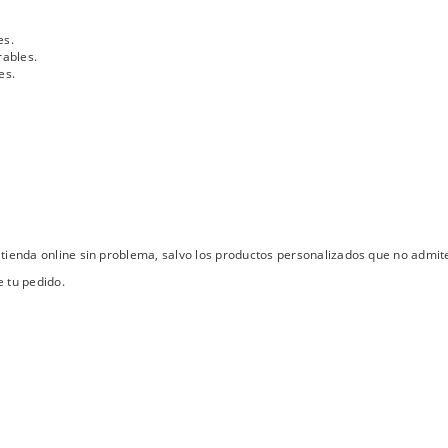
es.
rables.
es.
tienda online sin problema, salvo los productos personalizados que no admit
 tu pedido.