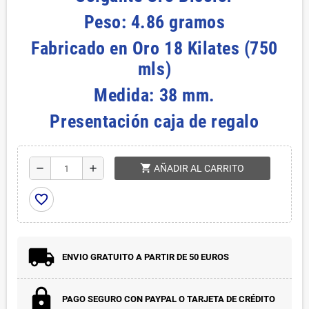
Peso: 4.86 gramos
Fabricado en Oro 18 Kilates (750
mls)
Medida: 38 mm.
Presentación caja de regalo
shopping_cart
remove
add
AÑADIR AL CARRITO
favorite_border
ENVIO GRATUITO A PARTIR DE 50 EUROS
PAGO SEGURO CON PAYPAL O TARJETA DE CRÉDITO