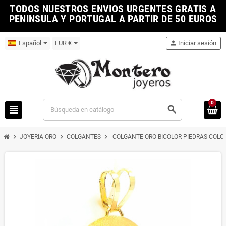
TODOS NUESTROS ENVIOS URGENTES GRATIS A
PENINSULA Y PORTUGAL A PARTIR DE 50 EUROS
Español
EUR €
person
Iniciar sesión
0
view_headline
search
chevron_right
chevron_right
chevron_right
JOYERIA ORO
COLGANTES
COLGANTE ORO BICOLOR PIEDRAS COLO