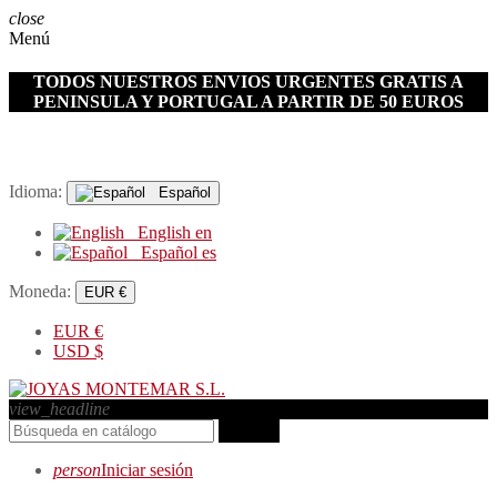
close
Menú
TODOS NUESTROS ENVIOS URGENTES GRATIS A
PENINSULA Y PORTUGAL A PARTIR DE 50 EUROS
Idioma:
Español
English
en
Español
es
Moneda:
EUR €
EUR
€
USD
$
view_headline
search
person
Iniciar sesión