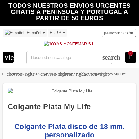
TODOS NUESTROS ENVIOS URGENTES
GRATIS A PENINSULA Y PORTUGAL A
PARTIR DE 50 EUROS
Español
EUR €
person
Iniciar sesión
0
view_headline
search
chevron_right
chevron_right
chevron_right
chevron_right
JOYERIA PLATA
PLATA
Colgantes
Colgante Plata My Life
Colgante Plata My Life
Colgante Plata disco de 18 mm.
personalizado