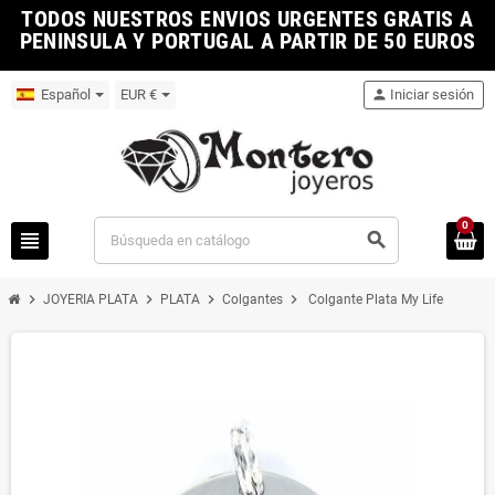
TODOS NUESTROS ENVIOS URGENTES GRATIS A
PENINSULA Y PORTUGAL A PARTIR DE 50 EUROS
Español
EUR €
person
Iniciar sesión
0
view_headline
search
chevron_right
chevron_right
chevron_right
chevron_right
JOYERIA PLATA
PLATA
Colgantes
Colgante Plata My Life