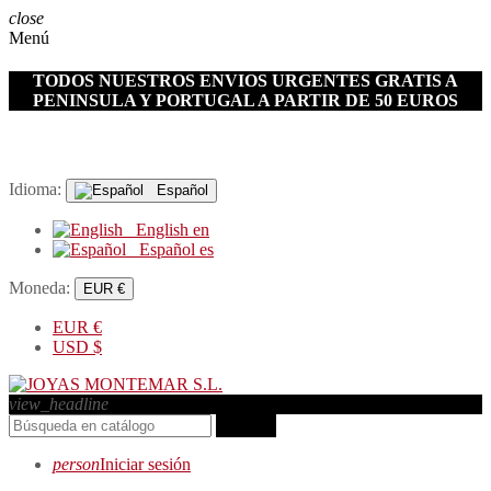
close
Menú
TODOS NUESTROS ENVIOS URGENTES GRATIS A
PENINSULA Y PORTUGAL A PARTIR DE 50 EUROS
Idioma:
Español
English
en
Español
es
Moneda:
EUR €
EUR
€
USD
$
view_headline
search
person
Iniciar sesión