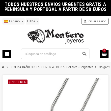
TODOS NUESTROS ENVIOS URGENTES GRATIS A
PENINSULA Y PORTUGAL A PARTIR DE 50 EUROS
Español
EUR €
person
Iniciar sesión
0
view_headline
search
chevron_right
chevron_right
chevron_right
chevron_right
JOYERIA BAÑO ORO
OLIVER WEBER
Collares - Colgantes
Colgante
¡EN OFERTA!