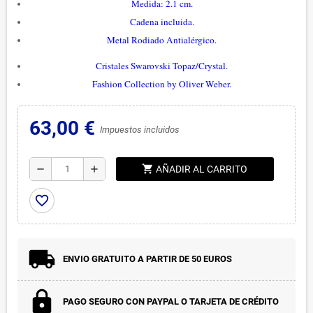
Medida: 2.1 cm.
Cadena incluida.
Metal Rodiado Antialérgico.
Cristales Swarovski Topaz/Crystal.
Fashion Collection by Oliver Weber.
63,00 €
Impuestos incluidos
shopping_cart
remove
add
AÑADIR AL CARRITO
favorite_border
ENVIO GRATUITO A PARTIR DE 50 EUROS
PAGO SEGURO CON PAYPAL O TARJETA DE CRÉDITO