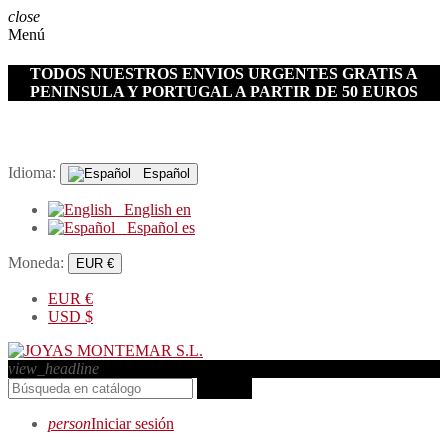
close
Menú
TODOS NUESTROS ENVIOS URGENTES GRATIS A
PENINSULA Y PORTUGAL A PARTIR DE 50 EUROS
Idioma:
Español
English
en
Español
es
Moneda:
EUR €
EUR
€
USD
$
view_headline
search
person
Iniciar sesión