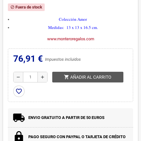
Fuera de stock
block
Colección Amor
Medidas: 13 x 13 x 16.5 cm.
www.monteroregalos.com
76,91 €
Impuestos incluidos
shopping_cart
remove
add
AÑADIR AL CARRITO
favorite_border
ENVIO GRATUITO A PARTIR DE 50 EUROS
PAGO SEGURO CON PAYPAL O TARJETA DE CRÉDITO