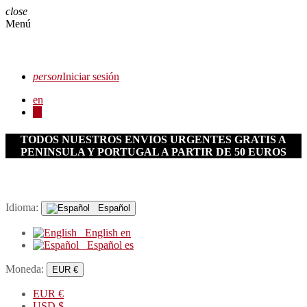
close
Menú
person
Iniciar sesión
en
es
TODOS NUESTROS ENVIOS URGENTES GRATIS A
PENINSULA Y PORTUGAL A PARTIR DE 50 EUROS
Idioma:
Español
English
en
Español
es
Moneda:
EUR €
EUR
€
USD
$