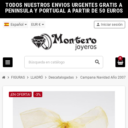
TODOS NUESTROS ENVIOS URGENTES GRATIS A
PENINSULA Y PORTUGAL A PARTIR DE 50 EUROS
Español
EUR €
person
Iniciar sesión
0
view_headline
search
chevron_right
chevron_right
chevron_right
chevron_right
FIGURAS
LLADRÓ
Descatalogadas
Campana Navidad Año 2007 R
¡EN OFERTA!
-3%