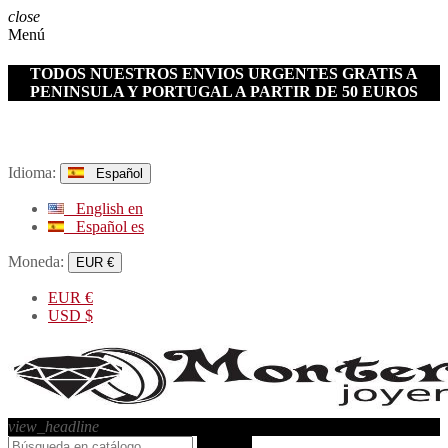
close
Menú
TODOS NUESTROS ENVIOS URGENTES GRATIS A
PENINSULA Y PORTUGAL A PARTIR DE 50 EUROS
Idioma:
Español
English
en
Español
es
Moneda:
EUR €
EUR
€
USD
$
view_headline
search