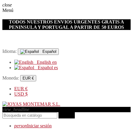
close
Menú
TODOS NUESTROS ENVIOS URGENTES GRATIS A
PENINSULA Y PORTUGAL A PARTIR DE 50 EUROS
Idioma:
Español
English
en
Español
es
Moneda:
EUR €
EUR
€
USD
$
view_headline
search
person
Iniciar sesión