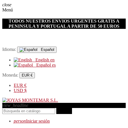
close
Menú
TODOS NUESTROS ENVIOS URGENTES GRATIS A
PENINSULA Y PORTUGAL A PARTIR DE 50 EUROS
Idioma:
Español
English
en
Español
es
Moneda:
EUR €
EUR
€
USD
$
view_headline
search
person
Iniciar sesión