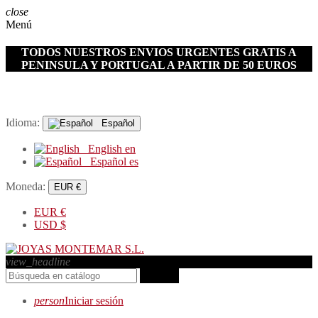
close
Menú
TODOS NUESTROS ENVIOS URGENTES GRATIS A
PENINSULA Y PORTUGAL A PARTIR DE 50 EUROS
Idioma:
Español
English
en
Español
es
Moneda:
EUR €
EUR
€
USD
$
view_headline
search
person
Iniciar sesión