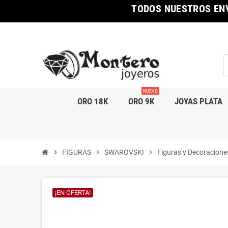
TODOS NUESTROS ENV
NUEVO
ORO 18K
ORO 9K
JOYAS PLATA
chevron_right
FIGURAS
chevron_right
SWAROVSKI
chevron_right
Figuras y Decoracione
¡EN OFERTA!