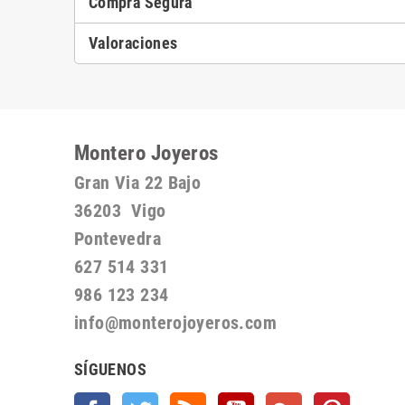
Compra Segura
Valoraciones
Montero Joyeros
Gran Via 22 Bajo
36203 Vigo
Pontevedra
627 514 331
986 123 234
info@monterojoyeros.com
SÍGUENOS
Facebook
Twitter
Rss
YouTube
Google +
Pinterest