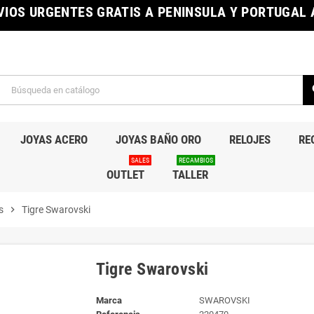
IOS URGENTES GRATIS A PENINSULA Y PORTUGAL A
s
JOYAS ACERO
JOYAS BAÑO ORO
RELOJES
RE
SALES
RECAMBIOS
OUTLET
TALLER
s
chevron_right
Tigre Swarovski
Tigre Swarovski
Marca
SWAROVSKI