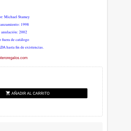
or: Michael Stamey
lanzamiento: 1998
 anulación: 2002
 fuera de catálogo
 hasta fin de existencias.
eroregalos.com
shopping_cart
AÑADIR AL CARRITO