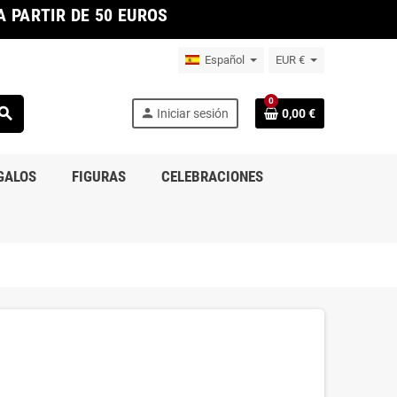
 PARTIR DE 50 EUROS
Español
EUR €
0
earch
person
Iniciar sesión
0,00 €
GALOS
FIGURAS
CELEBRACIONES