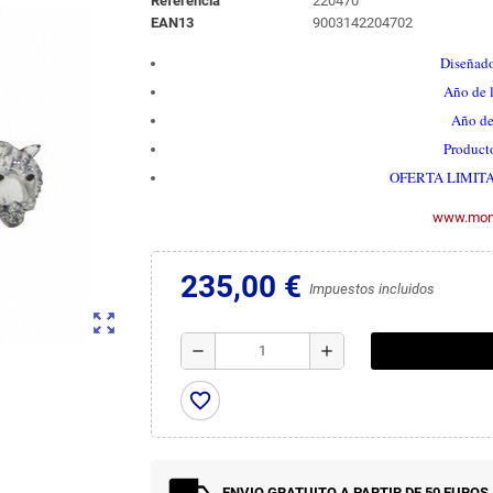
Referencia
220470
EAN13
9003142204702
Diseñad
Año de 
Año de
Producto
OFERTA LIMITADA
www.mont
235,00 €
Impuestos incluidos
zoom_out_map
remove
add
favorite_border
ENVIO GRATUITO A PARTIR DE 50 EUROS