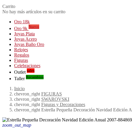
Carrito
No hay más artículos en su carrito
Oro 18k
Nuevo
Oro 9k
Joyas Plata
Joyas Acero
Joyas Baño Oro
Relojes
Regalos
Figuras
Celebraciones
sales
Outlet
Recambios
Taller
Inicio
chevron_right
FIGURAS
chevron_right
SWAROVSKI
chevron_right
Figuras y Decoraciones
chevron_right
Estrella Pequeña Decoración Navidad Edición 
zoom_out_map