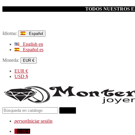
TODOS NUESTROS EN
Idioma:
Español
English
en
Español
es
Moneda:
EUR €
EUR
€
USD
$
search
person
Iniciar sesión
0
0,00 €