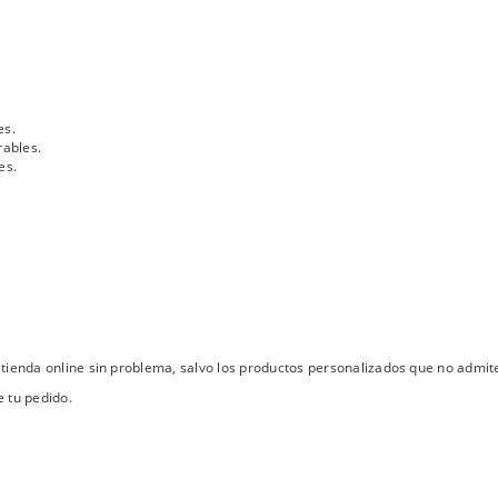
es.
rables.
es.
tienda online sin problema, salvo los productos personalizados que no admit
 tu pedido.