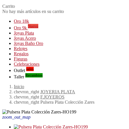
Carrito
No hay más artículos en su carrito
Oro 18k
Nuevo
Oro 9k
Joyas Plata
Joyas Acero
Joyas Baño Oro
Relojes
Regalos
Figuras
Celebraciones
sales
Outlet
Recambios
Taller
Inicio
chevron_right
JOYERIA PLATA
chevron_right
F.JOYEROS
chevron_right
Pulsera Plata Colección Zares
zoom_out_map