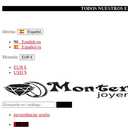
TODOS NUESTROS EN
Idioma:
Español
English
en
Español
es
Moneda:
EUR €
EUR
€
USD
$
search
person
Iniciar sesión
0
0,00 €