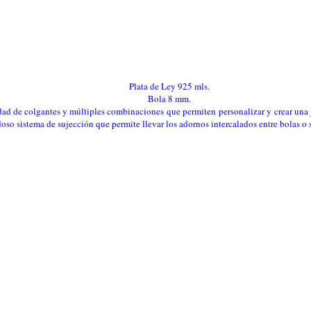
Plata de Ley 925 mls.
Bola 8 mm.
ad de colgantes y múltiples combinaciones que permiten personalizar y crear una j
so sistema de sujección que permite llevar los adornos intercalados entre bolas o so