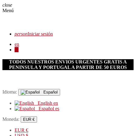
close
Menú
person
Iniciar sesión
en
es
TODOS NUESTROS ENVIOS URGENTES GRATIS A
PENINSULA Y PORTUGAL A PARTIR DE 50 EUROS
Idioma:
Español
English
en
Español
es
Moneda:
EUR €
EUR
€
USD
$