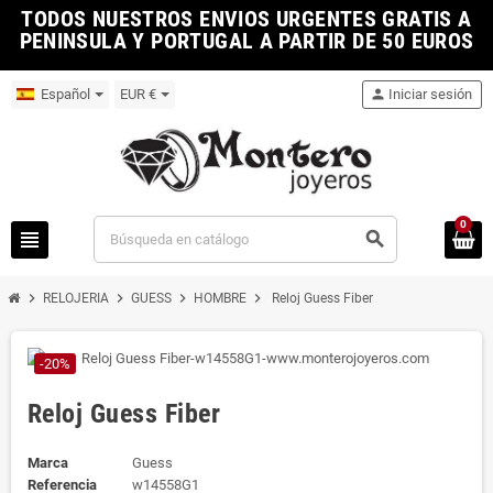
TODOS NUESTROS ENVIOS URGENTES GRATIS A
PENINSULA Y PORTUGAL A PARTIR DE 50 EUROS
Español
EUR €
person
Iniciar sesión
0
view_headline
search
chevron_right
chevron_right
chevron_right
chevron_right
RELOJERIA
GUESS
HOMBRE
Reloj Guess Fiber
-20%
Reloj Guess Fiber
Marca
Guess
Referencia
w14558G1