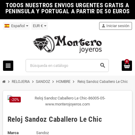
TODOS NUESTROS ENVIOS URGENTES GRATIS A
PENINSULA Y PORTUGAL A PARTIR DE 50 EUROS
Español
EUR €
person
Iniciar sesión
0
view_headline
search
chevron_right
chevron_right
chevron_right
chevron_right
RELOJERIA
SANDOZ
HOMBRE
Reloj Sandoz Caballero Le Chic
-20%
Reloj Sandoz Caballero Le Chic
Marca
Sandoz