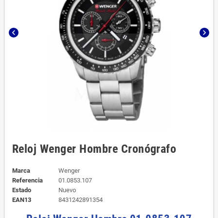
chevron_left
chevron_right
Reloj Wenger Hombre Cronógrafo
Marca
Wenger
Referencia
01.0853.107
Estado
Nuevo
EAN13
8431242891354