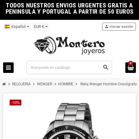
TODOS NUESTROS ENVIOS URGENTES GRATIS A
PENINSULA Y PORTUGAL A PARTIR DE 50 EUROS
Español
EUR €
person
Iniciar sesión
0
view_headline
search
chevron_right
chevron_right
chevron_right
chevron_right
RELOJERIA
WENGER
HOMBRE
Reloj Wenger Hombre Cronógrafo
-10%