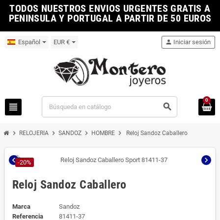
TODOS NUESTROS ENVIOS URGENTES GRATIS A
PENINSULA Y PORTUGAL A PARTIR DE 50 EUROS
Español
EUR €
person
Iniciar sesión
0
view_headline
search
chevron_right
chevron_right
chevron_right
chevron_right
RELOJERIA
SANDOZ
HOMBRE
Reloj Sandoz Caballero
chevron_left
chevron_right
-20%
Reloj Sandoz Caballero
Marca
Sandoz
Referencia
81411-37