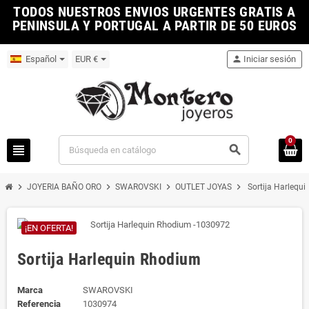
TODOS NUESTROS ENVIOS URGENTES GRATIS A
PENINSULA Y PORTUGAL A PARTIR DE 50 EUROS
Español
EUR €
person
Iniciar sesión
0
view_headline
search
chevron_right
chevron_right
chevron_right
chevron_right
JOYERIA BAÑO ORO
SWAROVSKI
OUTLET JOYAS
Sortija Harlequ
¡EN OFERTA!
Sortija Harlequin Rhodium
Marca
SWAROVSKI
Referencia
1030974