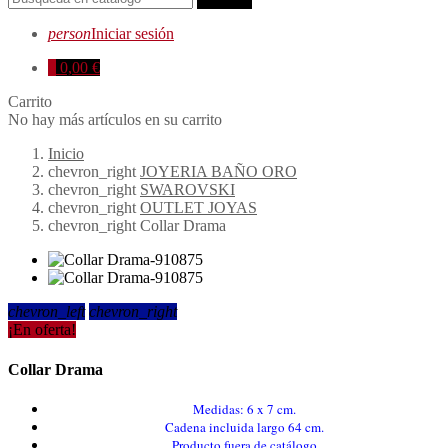
person
Iniciar sesión
0
0,00 €
Carrito
No hay más artículos en su carrito
Inicio
chevron_right
JOYERIA BAÑO ORO
chevron_right
SWAROVSKI
chevron_right
OUTLET JOYAS
chevron_right
Collar Drama
chevron_left
chevron_right
¡En oferta!
Collar Drama
Medidas: 6 x 7 cm.
Cadena incluida largo 64 cm.
Producto fuera de catálogo