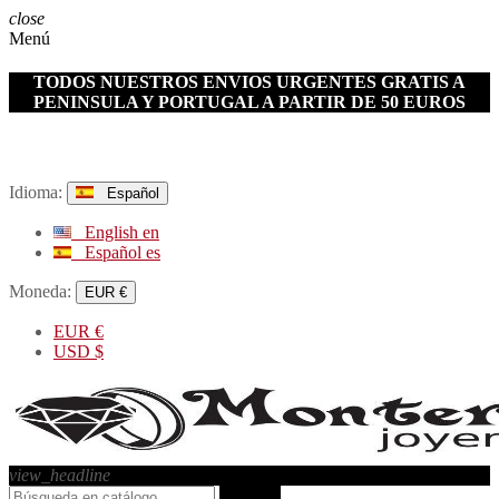
close
Menú
TODOS NUESTROS ENVIOS URGENTES GRATIS A
PENINSULA Y PORTUGAL A PARTIR DE 50 EUROS
Idioma:
Español
English
en
Español
es
Moneda:
EUR €
EUR
€
USD
$
view_headline
search