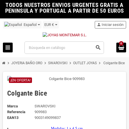
TODOS NUESTROS ENVIOS URGENTES GRATIS A
PENINSULA Y PORTUGAL A PARTIR DE 50 EUROS
Español
EUR €
person
Iniciar sesión
0
view_headline
search
chevron_right
chevron_right
chevron_right
chevron_right
JOYERIA BAÑO ORO
SWAROVSKI
OUTLET JOYAS
Colgante Bice
¡EN OFERTA!
Colgante Bice
Marca
SWAROVSKI
Referencia
909983
EAN13
9003149099837
Medidas: 1 x 4.5 cm