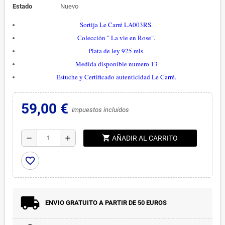
Estado
Nuevo
Sortija Le Carré LA003RS.
Colección " La vie en Rose".
Plata de ley 925 mls.
Medida disponible numero 13
Estuche y Certificado autenticidad Le Carré.
59,00 €
Impuestos incluidos
shopping_cart
remove
add
AÑADIR AL CARRITO
favorite_border
ENVIO GRATUITO A PARTIR DE 50 EUROS