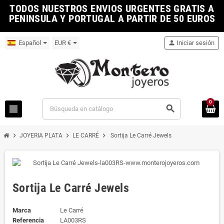
TODOS NUESTROS ENVIOS URGENTES GRATIS A
PENINSULA Y PORTUGAL A PARTIR DE 50 EUROS
Español
EUR €
person
Iniciar sesión
0
view_headline
search
chevron_right
chevron_right
chevron_right
JOYERIA PLATA
LE CARRÉ
Sortija Le Carré Jewels
Sortija Le Carré Jewels
Marca
Le Carré
Referencia
LA003RS