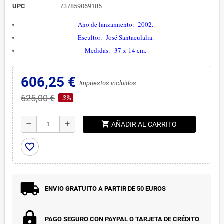
UPC
737859069185
Año de lanzamiento: 2002.
Escultor:
José Santaeulalia
.
Medidas: 37 x 14 cm.
606,25 €
Impuestos incluidos
625,00 €
-3%
shopping_cart
remove
add
AÑADIR AL CARRITO
favorite_border
ENVIO GRATUITO A PARTIR DE 50 EUROS
PAGO SEGURO CON PAYPAL O TARJETA DE CRÉDITO