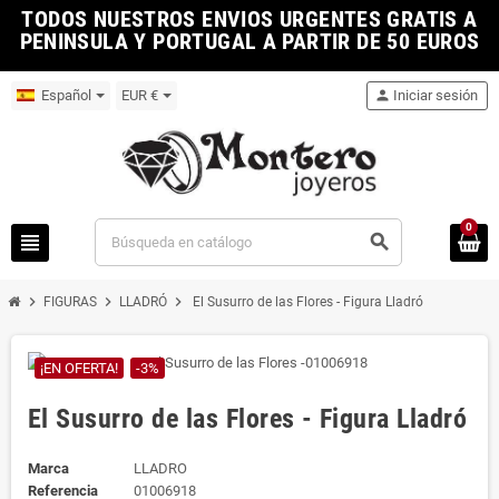
TODOS NUESTROS ENVIOS URGENTES GRATIS A
PENINSULA Y PORTUGAL A PARTIR DE 50 EUROS
Español
EUR €
person
Iniciar sesión
0
view_headline
search
chevron_right
chevron_right
chevron_right
FIGURAS
LLADRÓ
El Susurro de las Flores - Figura Lladró
¡EN OFERTA!
-3%
El Susurro de las Flores - Figura Lladró
Marca
LLADRO
Referencia
01006918